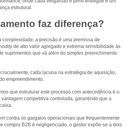
formance, onde cada vergalhão e perfil entregue é um
nça estrutural.
amento faz diferença?
alta complexidade, a precisão é uma premissa de
odity
de alto valor agregado e extrema sensibilidade às
de suprimentos que vá além do simples preenchimento
crucialmente, cada lacuna na estratégia de aquisição,
o do empreendimento.
os que estruturar este processo com antecedência é o
 vantagem competitiva controlada, garantindo que a
caixa.
em contra os gargalos operacionais que frequentemente
de compra B2B é negligenciado, o gestor expõe-se a dois