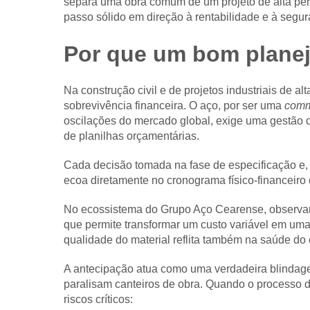
separa uma obra comum de um projeto de alta per
passo sólido em direção à rentabilidade e à segura
Por que um bom planej
Na construção civil e de projetos industriais de 
sobrevivência financeira. O aço, por ser uma
comm
oscilações do mercado global, exige uma gestão 
de planilhas orçamentárias.
Cada decisão tomada na fase de especificação e, 
ecoa diretamente no cronograma físico-financeir
No ecossistema do Grupo Aço Cearense, observam
que permite transformar um custo variável em uma
qualidade do material reflita também na saúde do 
A antecipação atua como uma verdadeira blindag
paralisam canteiros de obra. Quando o processo 
riscos críticos: