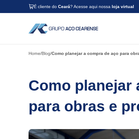
É cliente do
Ceará
? Acesse aqui nossa
loja virtual
Home
Blog
Como planejar a compra de aço para obras
Como planejar 
para obras e pr