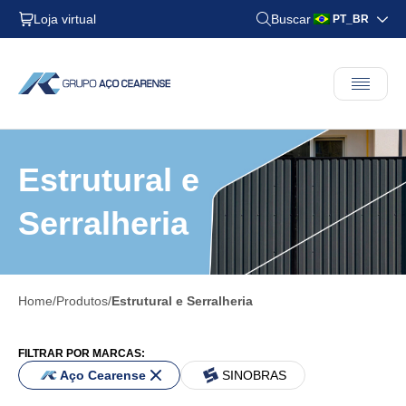
Loja virtual
Buscar
PT_BR
Estrutural e
Serralheria
Home
Produtos
Estrutural e Serralheria
FILTRAR POR MARCAS:
Aço Cearense
SINOBRAS