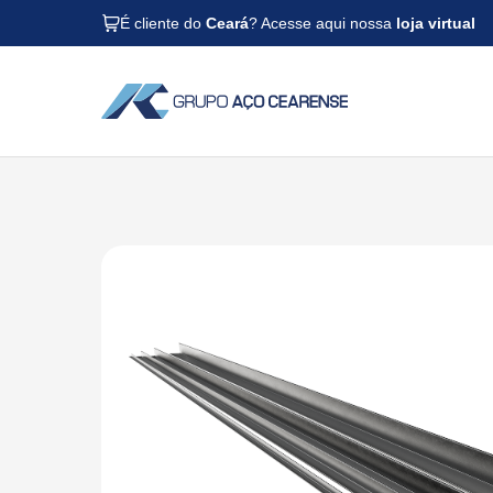
É cliente do
Ceará
? Acesse aqui nossa
loja virtual