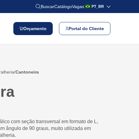
Buscar
Catálogo
Vagas
PT_BR
Orçamento
Portal do Cliente
ralheria
Cantoneira
ra
álico com seção transversal em formato de L,
m ângulo de 90 graus, muito utilizada em
alheria.