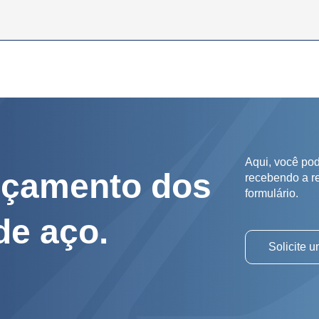
Aqui, você pod
rçamento dos
recebendo a r
formulário.
de aço.
Solicite 