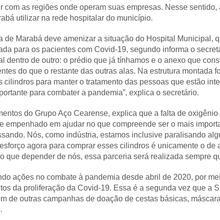
uir com as regiões onde operam suas empresas. Nesse sentido
abá utilizar na rede hospitalar do município.
ra de Marabá deve amenizar a situação do Hospital Municipal, 
criada para os pacientes com Covid-19, segundo informa o secret
al dentro de outro: o prédio que já tínhamos e o anexo que co
tes do que o restante das outras alas. Na estrutura montada fo
s cilindros para manter o tratamento das pessoas que estão i
portante para combater a pandemia”, explica o secretário.
entos do Grupo Aço Cearense, explica que a falta de oxigênio 
 se empenhado em ajudar no que compreende ser o mais importa
ssando. Nós, como indústria, estamos inclusive paralisando alg
esforço agora para comprar esses cilindros é unicamente o de 
o que depender de nós, essa parceria será realizada sempre que
do ações no combate à pandemia desde abril de 2020, por meio
itos da proliferação da Covid-19. Essa é a segunda vez que a
lém de outras campanhas de doação de cestas básicas, máscaras
.