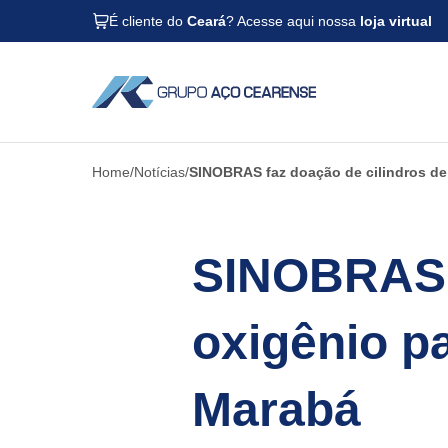
É cliente do
Ceará
? Acesse aqui nossa
loja virtual
Home
Notícias
SINOBRAS faz doação de cilindros de
SINOBRAS f
oxigênio p
Marabá