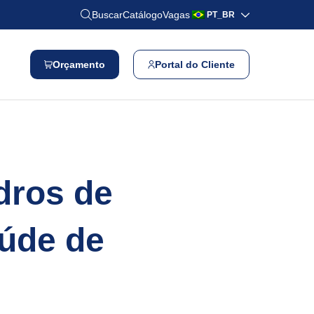
Buscar
Catálogo
Vagas
PT_BR
Orçamento
Portal do Cliente
dros de
aúde de