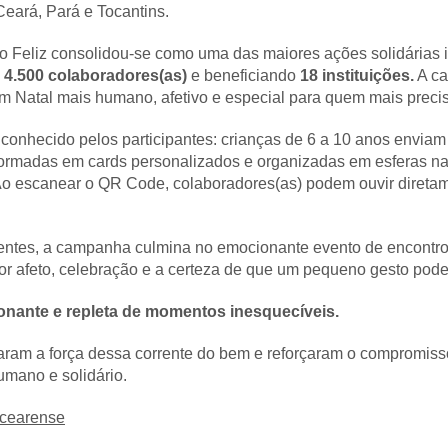
Ceará, Pará e Tocantins.
o Feliz consolidou-se como uma das maiores ações solidárias 
o
4.500 colaboradores(as)
e beneficiando
18 instituições.
A ca
um Natal mais humano, afetivo e especial para quem mais preci
conhecido pelos participantes: crianças de 6 a 10 anos enviam
ormadas em cards personalizados e organizadas em esferas nata
 escanear o QR Code, colaboradores(as) podem ouvir diretame
entes, a campanha culmina no emocionante evento de encontro 
afeto, celebração e a certeza de que um pequeno gesto pode 
onante e repleta de momentos inesquecíveis.
aram a força dessa corrente do bem e reforçaram o compromiss
umano e solidário.
ocearense