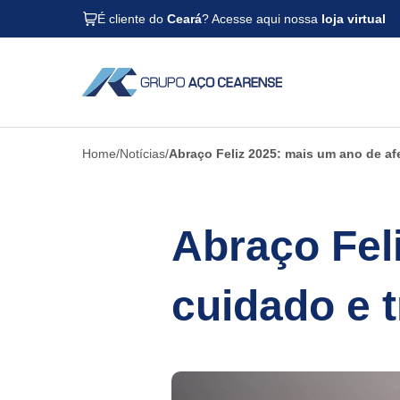
É cliente do
Ceará
? Acesse aqui nossa
loja virtual
Home
Notícias
Abraço Feliz 2025: mais um ano de af
Abraço Fel
cuidado e 