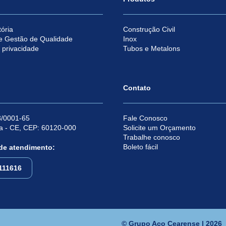
ória
Construção Civil
e Gestão de Qualidade
Inox
e privacidade
Tubos e Metalons
Contato
/0001-65
Fale Conosco
za - CE, CEP: 60120-000
Solicite um Orçamento
Trabalhe conosco
Boleto fácil
 de atendimento:
111616
© Grupo Aço Cearense | 2026