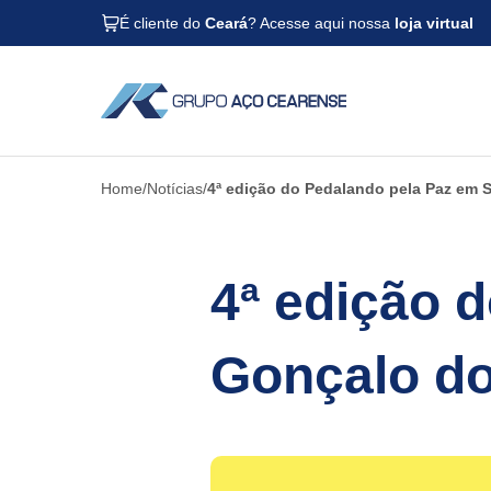
É cliente do
Ceará
? Acesse aqui nossa
loja virtual
Home
Notícias
4ª edição do Pedalando pela Paz em 
4ª edição 
Gonçalo d