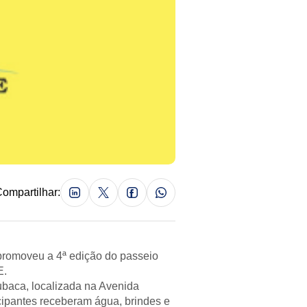
ompartilhar:
 promoveu a 4ª edição do passeio
E.
ubaca, localizada na Avenida
cipantes receberam água, brindes e