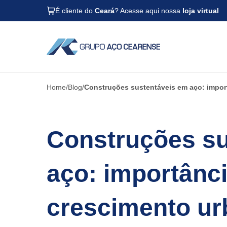
É cliente do
Ceará
? Acesse aqui nossa
loja virtual
Home
Blog
Construções sustentáveis em aço: impor
Construções su
aço: importânc
crescimento u