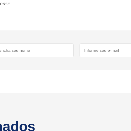
rense
onados