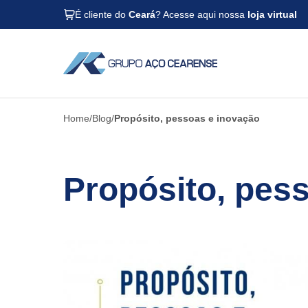
É cliente do
Ceará
? Acesse aqui nossa
loja virtual
Home
Blog
Propósito, pessoas e inovação
Propósito, pes