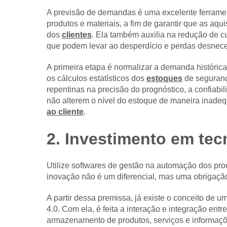
A previsão de demandas é uma excelente ferrament
produtos e materiais, a fim de garantir que as aq
dos
clientes
. Ela também auxilia na redução de c
que podem levar ao desperdício e perdas desnece
A primeira etapa é normalizar a demanda históric
os cálculos estatísticos dos
estoques
de seguranç
repentinas na precisão do prognóstico, a confiabi
não alterem o nível do estoque de maneira inadeq
ao cliente
.
2. Investimento em tec
Utilize softwares de gestão na automação dos pr
inovação não é um diferencial, mas uma obrigaçã
A partir dessa premissa, já existe o conceito de um
4.0. Com ela, é feita a interação e integração ent
armazenamento de produtos, serviços e informaçõe