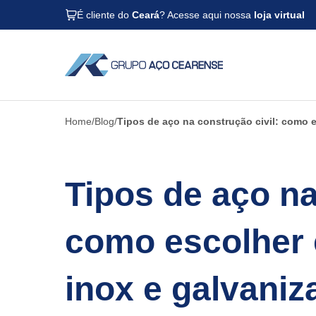
É cliente do
Ceará
? Acesse aqui nossa
loja virtual
Home
Blog
Tipos de aço na construção civil: como e
Tipos de aço na
como escolher 
inox e galvaniz