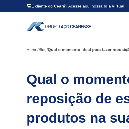
É cliente do
Ceará
? Acesse aqui nossa
loja virtual
Home
Blog
Qual o momento ideal para fazer reposi
Qual o momento
reposição de e
produtos na s