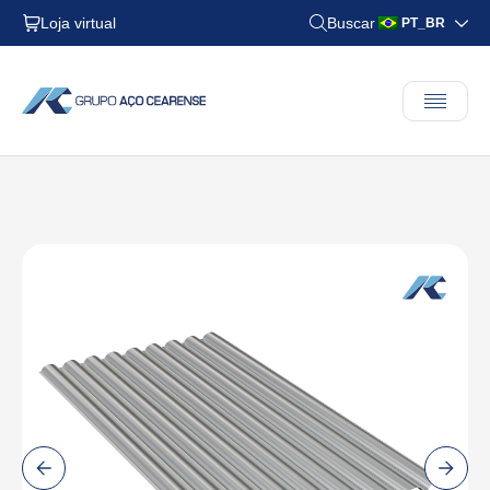
Loja virtual
Buscar
PT_BR