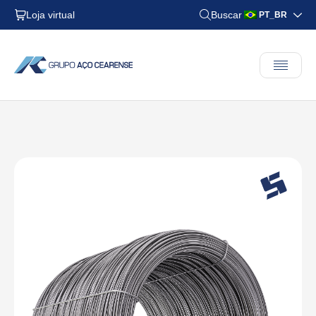
Loja virtual
Buscar
PT_BR