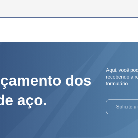
Aqui, você pod
rçamento dos
recebendo a r
formulário.
de aço.
Solicite 