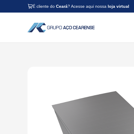
É cliente do
Ceará
? Acesse aqui nossa
loja virtual