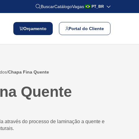
Buscar
Catálogo
Vagas
PT_BR
Orçamento
Portal do Cliente
ados
Chapa Fina Quente
ina Quente
a através do processo de laminação a quente e
turais.