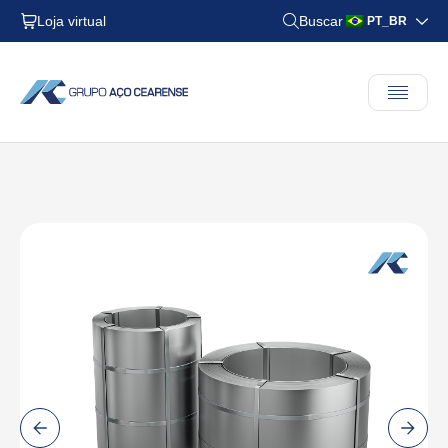
Loja virtual
Buscar
PT_BR