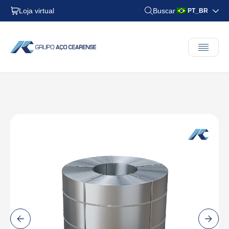
Loja virtual
Buscar
PT_BR