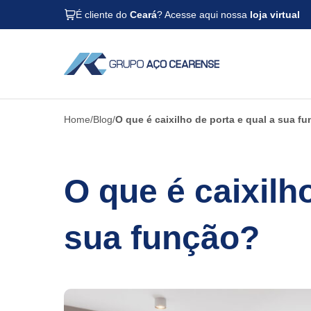
É cliente do
Ceará
? Acesse aqui nossa
loja virtual
Home
Blog
O que é caixilho de porta e qual a sua f
O que é caixilh
sua função?