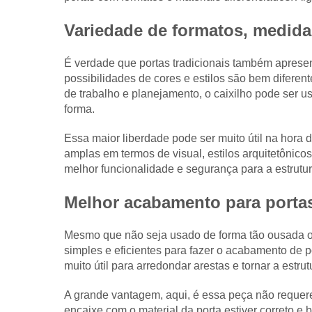
Variedade de formatos, medida
É verdade que portas tradicionais também apresen
possibilidades de cores e estilos são bem difer
de trabalho e planejamento, o caixilho pode ser u
forma.
Essa maior liberdade pode ser muito útil na hora d
amplas em termos de visual, estilos arquitetônico
melhor funcionalidade e segurança para a estrutur
Melhor acabamento para porta
Mesmo que não seja usado de forma tão ousada ou 
simples e eficientes para fazer o acabamento de po
muito útil para arredondar arestas e tornar a estru
A grande vantagem, aqui, é essa peça não requere
encaixe com o material da porta estiver correto e 