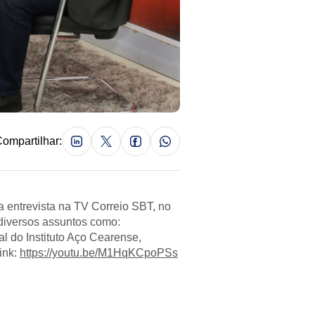
ompartilhar:
 entrevista na TV Correio SBT, no
 diversos assuntos como:
 do Instituto Aço Cearense,
ink:
https://youtu.be/M1HqKCpoPSs