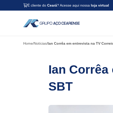
É cliente do
Ceará
? Acesse aqui nossa
loja virtual
Home
Notícias
Ian Corrêa em entrevista na TV Corre
Ian Corrêa
SBT