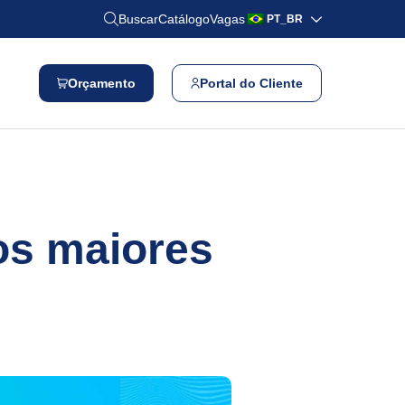
Buscar
Catálogo
Vagas
PT_BR
Orçamento
Portal do Cliente
os maiores