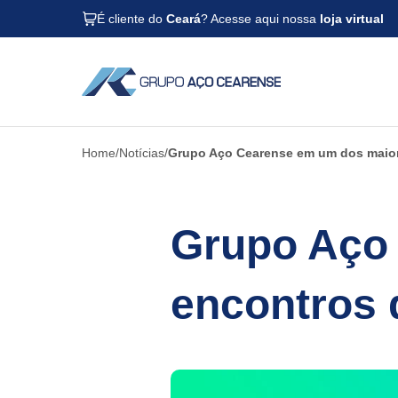
É cliente do
Ceará
? Acesse aqui nossa
loja virtual
Home
Notícias
Grupo Aço Cearense em um dos maiore
Grupo Aço
encontros d