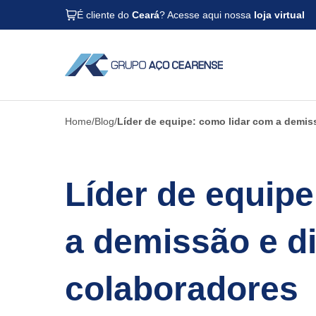
É cliente do
Ceará
? Acesse aqui nossa
loja virtual
Home
Blog
Líder de equipe: como lidar com a demis
Líder de equip
a demissão e d
colaboradores