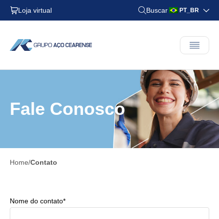
Loja virtual
Buscar
PT_BR
Fale Conosco
Home
Contato
Nome do contato*