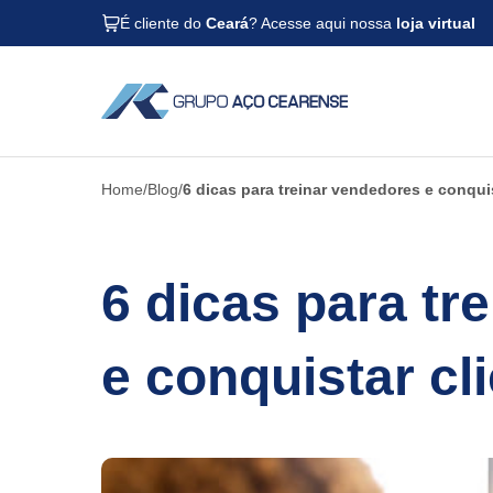
É cliente do
Ceará
? Acesse aqui nossa
loja virtual
Home
Blog
6 dicas para treinar vendedores e conquis
6 dicas para tr
e conquistar cl