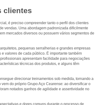
s clientes
al, é preciso compreender tanto o perfil dos clientes
 de vendas. Uma abordagem padronizada dificilmente
am em mercados diversos ou possuem vários segmentos de
 arquitetos, pequenas serralherias e grandes empresas
es e valores de cada público. É importante também
s profissionais apresentam facilidade para negociações
cterísticas técnicas dos produtos, e alguns têm
onsegue direcionar treinamentos sob medida, tornando a
 vem do próprio Grupo Aço Cearense: ao diversificar o
 foram notados ganhos de agilidade e assertividade no
 expectativas e dores comuns durante o processo de