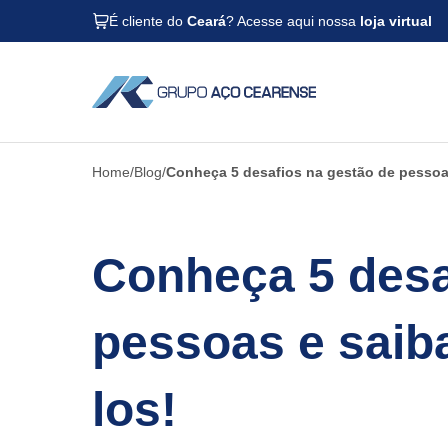
É cliente do
Ceará
? Acesse aqui nossa
loja virtual
Home
Blog
Conheça 5 desafios na gestão de pessoa
Conheça 5 desa
pessoas e saib
los!