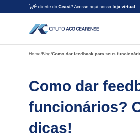
É cliente do
Ceará
? Acesse aqui nossa
loja virtual
Home
Blog
Como dar feedback para seus funcionário
Como dar feedb
funcionários? C
dicas!